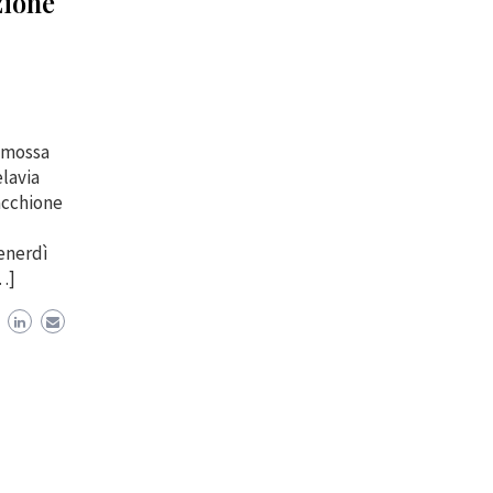
zione
omossa
lavia
acchione
enerdì
…]