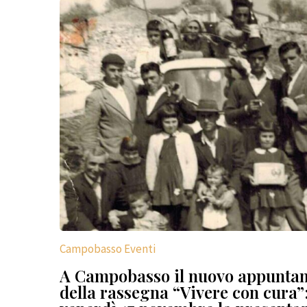
Campobasso Eventi
A Campobasso il nuovo appunta
della rassegna “Vivere con cura”