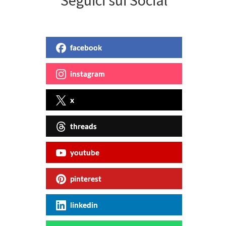
Seguici sui Social
facebook
instagram
x
threads
youtube
pinterest
linkedin