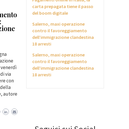
carta prepagata tiene il passo
mento
del boom digitale
:
Salerno, maxi operazione
zione
contro il favoreggiamento
dell’immigrazione clandestina
18 arresti
gna
Salerno, maxi operazione
tazione
contro il favoreggiamento
a venerdì
dell’immigrazione clandestina
di via
18 arresti
ere con
della
e, autore