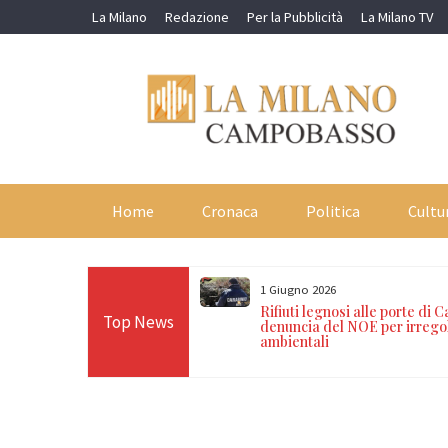
Skip
La Milano
Redazione
Per la Pubblicità
La Milano TV
to
content
Home
Cronaca
Politica
Cultu
1 Giugno 2026
perazione contro il
Rifiuti legnosi alle porte di
Top News
o dell’immigrazione
denuncia del NOE per irrego
arresti
ambientali