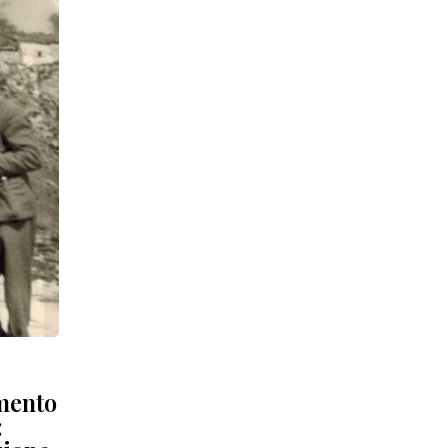
mento
: