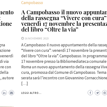
Campobasso
mento
A Campobasso il nuovo appunta
:
della rassegna “Vivere con cura”
zione
venerdì 17 novembre la presenta
del libro “Oltre la via”
16 NOVEMBRE 2023
gna
A Campobasso il nuovo appuntamento della rasse
azione
“Vivere con cura”: venerdì 17 novembre la presen
 venerdì
del libro “Oltre la via”. Campobasso. In programm
i via
17 novembre presso la Bibliomediateca comunale 
re con
Roma un nuovo appuntamento della rassegna Viv
della
cura, promossa dal Comune di Campobasso. Tema 
e, autore
serata sarà l’incontro con Giovannino Cornacchion
[…]
LEGGI ALTRO...