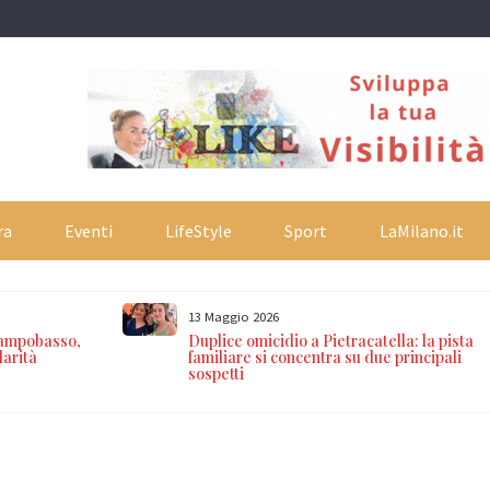
ra
Eventi
LifeStyle
Sport
LaMilano.it
13 Maggio 2026
 Campobasso,
Duplice omicidio a Pietracatella: la pista
larità
familiare si concentra su due principali
sospetti