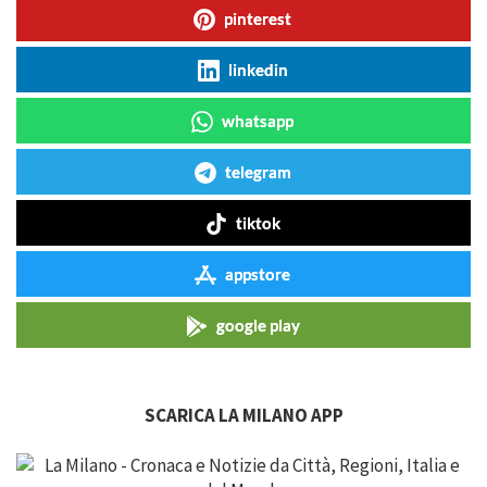
pinterest
linkedin
whatsapp
telegram
tiktok
appstore
google play
SCARICA LA MILANO APP