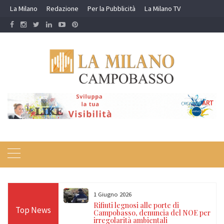
Skip
La Milano
Redazione
Per la Pubblicità
La Milano TV
to
content
1 Giugno 2026
ne contro il
Rifiuti legnosi alle porte di
Top News
’immigrazione
Campobasso, denuncia del NOE per
irregolarità ambientali