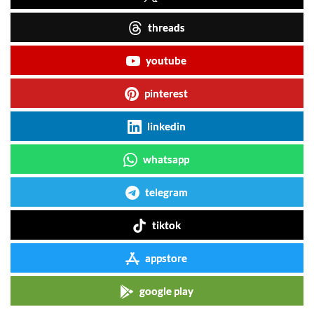
threads
youtube
pinterest
linkedin
whatsapp
telegram
tiktok
appstore
google play