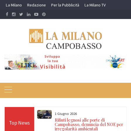
Skip
La Milano
Redazione
Per la Pubblicità
La Milano TV
to
content
1 Giugno 2026
ne contro il
Rifiuti legnosi alle porte di
Top News
’immigrazione
Campobasso, denuncia del NOE per
irregolarità ambientali