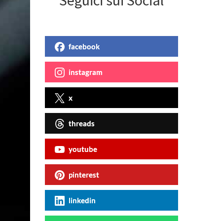
Seguici sui Social
facebook
instagram
x
threads
youtube
pinterest
linkedin