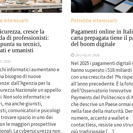
 interessarti
Potrebbe interessarti
curezza, cresce la
Pagamenti online in Itali
 di professionisti:
carta prepagata tiene il 
unta su tecnici,
del boom digitale
ti e umanisti
29 LUGLIO 2026
O 2026
Nel 2025 i pagamenti digitali i
cchi informatici aumentano e
hanno superato i 518 miliardi 
 ha bisogno di nuove
con una crescita del 7% risp
ze: dall’Agenzia per la
all’anno precedente. È la fot
urezza Nazionale un appello
dell’Osservatorio Innovative
i. Non solo informatici e
Payments del Politecnico di 
i, ma anche giuristi,
che descrive un Paese ormai 
ti, comunicatori e psicologi
nella fase della maturità. De
trovare spazio in uno dei
numero, accanto a wallet e
con le maggiori prospettive
contactless, resiste uno str
onali. La cybersicurezza non
più tradizionale […]