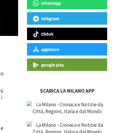
whatsapp
telegram
tiktok
appstore
google play
no
ni
SCARICA LA MILANO APP
 i
 e