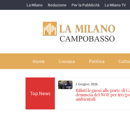
Skip
La Milano
Redazione
Per la Pubblicità
La Milano TV
to
content
Home
Cronaca
Politica
Cultu
1 Giugno 2026
perazione contro il
Rifiuti legnosi alle porte di
Top News
o dell’immigrazione
denuncia del NOE per irrego
arresti
ambientali