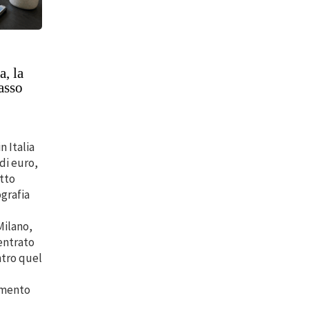
a, la
passo
n Italia
di euro,
etto
ografia
Milano,
entrato
ntro quel
umento