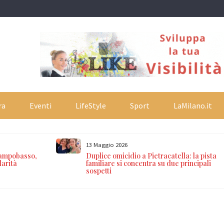
ra
Eventi
LifeStyle
Sport
LaMilano.it
13 Maggio 2026
 Campobasso,
Duplice omicidio a Pietracatella: la pista
larità
familiare si concentra su due principali
sospetti