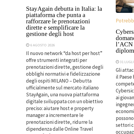
StayAgain debutta in Italia: la
piattaforma che punta a
Potrebbe
rafforzare le prenotazioni
dirette e semplificare la
Cybersi
gestione degli host
domanda
l’ACN p
6 AGOSTO 2026
diploma
Il nuovo network “da host per host”
offre strumenti integrati per
31 LUGLI
prenotazioni dirette, gestione degli
Gli atta
obblighi normativi e fidelizzazione
il Paese
degli ospiti MILANO – Debutta
competen
ufficialmente sul mercato italiano
Cybersic
StayAgain, una nuova piattaforma
ai giovan
digitale sviluppata con un obiettivo
ingegner
preciso: aiutare host e property
economis
manager a incrementare le
possono 
prenotazioni dirette, ridurre la
settori 
dipendenza dalle Online Travel
occupazi